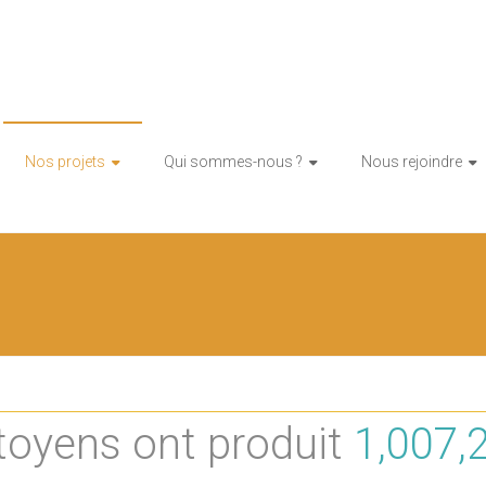
tion citoyenne d'énergie renouvelable
toy'enR
Nos projets
Qui sommes-nous ?
Nous rejoindre
toyens ont produit
1,845,