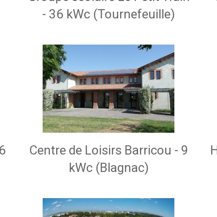
- 36 kWc (Tournefeuille)
36
Centre de Loisirs Barricou - 9
H
kWc (Blagnac)