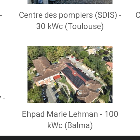
-
Centre des pompiers (SDIS) -
C
30 kWc (Toulouse)
 -
Ehpad Marie Lehman - 100
kWc (Balma)