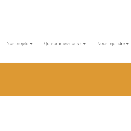
tion citoyenne d'énergie renouvelable
toy'enR
Nos projets
Qui sommes-nous ?
Nous rejoindre