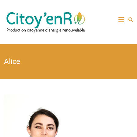
Skip
to
Production citoyenne
Citoy'enR
content
d'énergie renouvelable
Alice