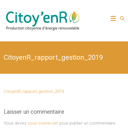
Skip
to
Production citoyenne
Citoy'enR
content
d'énergie renouvelable
CitoyenR_rapport_gestion_2019
CitoyenR_rapport_gestion_2019
Laisser un commentaire
Vous devez
vous connecter
pour publier un commentaire.