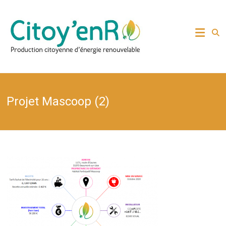
Skip
to
Production citoyenne
Citoy'enR
content
d'énergie renouvelable
Projet Mascoop (2)