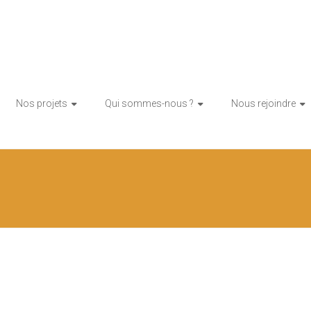
tion citoyenne d'énergie renouvelable
toy'enR
Nos projets
Qui sommes-nous ?
Nous rejoindre