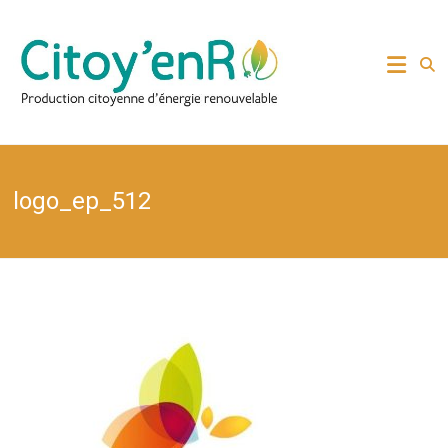
Skip
to
Production citoyenne
Citoy'enR
content
d'énergie renouvelable
logo_ep_512