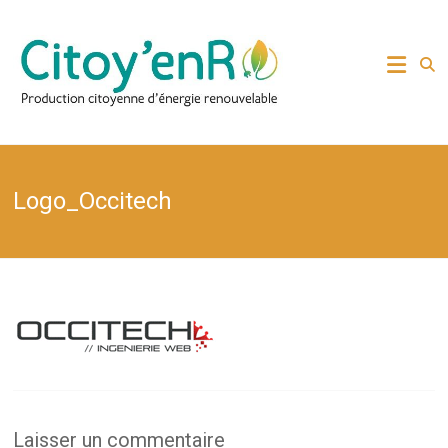
Skip
to
Production citoyenne
Citoy'enR
content
d'énergie renouvelable
Logo_Occitech
Laisser un commentaire