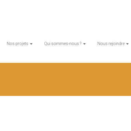
tion citoyenne d'énergie renouvelable
toy'enR
Nos projets
Qui sommes-nous ?
Nous rejoindre